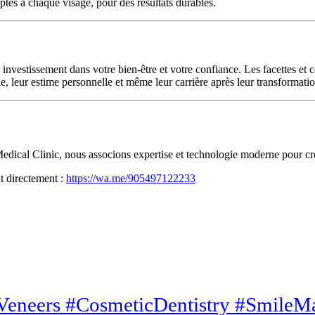
ptés à chaque visage, pour des résultats durables.
investissement dans votre bien-être et votre confiance. Les facettes et 
, leur estime personnelle et même leur carrière après leur transformatio
edical Clinic, nous associons expertise et technologie moderne pour cr
t directement :
https://wa.me/905497122233
Veneers #CosmeticDentistry #SmileM