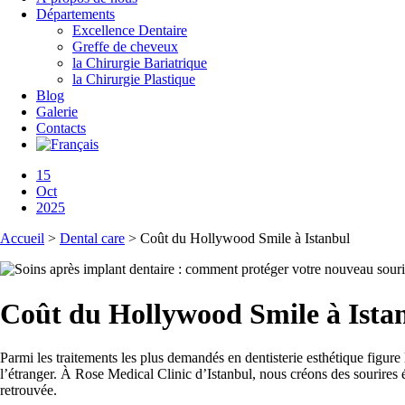
Départements
Excellence Dentaire
Greffe de cheveux
la Chirurgie Bariatrique
la Chirurgie Plastique
Blog
Galerie
Contacts
15
Oct
2025
Accueil
>
Dental care
>
Coût du Hollywood Smile à Istanbul
Coût du Hollywood Smile à Ista
Parmi les traitements les plus demandés en dentisterie esthétique figu
l’étranger. À Rose Medical Clinic d’Istanbul, nous créons des sourires 
retrouvée.